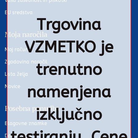
Vaša zasebnost in piškotki
EU sredstva
Trgovina
Moja naročila
VZMETKO je
Moj račun
Zgodovina naročil
trenutno
Lista želja
namenjena
Novice
Posebna ponudba
izključno
Blagovne znamke
testiranju. Cene
Darilni boni