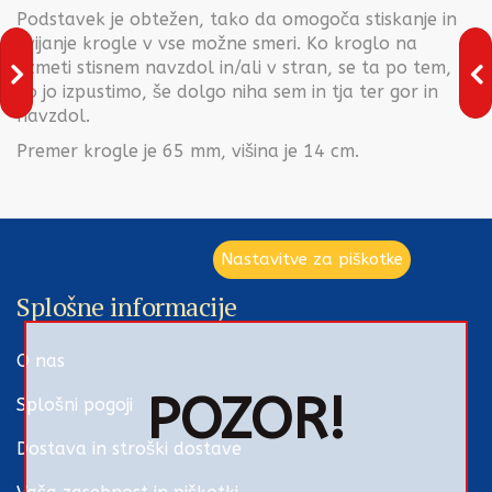
Podstavek je obtežen, tako da omogoča stiskanje in
zvijanje krogle v vse možne smeri. Ko kroglo na
vzmeti stisnem navzdol in/ali v stran, se ta po tem,
ko jo izpustimo, še dolgo niha sem in tja ter gor in
navzdol.
Premer krogle je 65 mm, višina je 14 cm.
Nastavitve za piškotke
Splošne informacije
O nas
POZOR!
Splošni pogoji
Dostava in stroški dostave