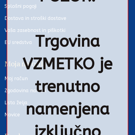
Splošni pogoji
Dostava in stroški dostave
Vaša zasebnost in piškotki
Trgovina
EU sredstva
VZMETKO je
Moja naročila
Moj račun
trenutno
Zgodovina naročil
Lista želja
namenjena
Novice
izključno