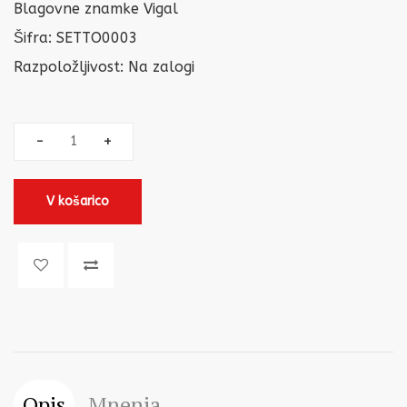
Blagovne znamke
Vigal
Šifra: SETTO0003
Razpoložljivost:
Na zalogi
V košarico
Opis
Mnenja