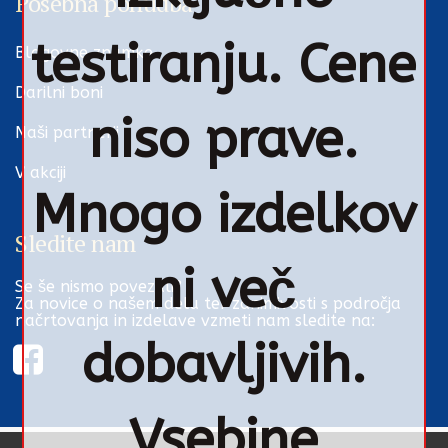
Posebna ponudba
testiranju. Cene
Blagovne znamke
Darilni boni
niso prave.
Naši partnerji
V akciji
Mnogo izdelkov
Sledite nam
ni več
Se še nismo povezali?
Za novice o našem delu ter zanimivosti s področja
načrtovanja in izdelave vzmeti nam sledite na:
dobavljivih.
Vsebine