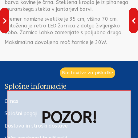
barva kovine je črna. Steklena krogla je iz pihanega
muranskega stekla v jantarjevi barvi.
Premer namizne svetilke je 35 cm, višina 70 cm.
Priložena je retro LED žarnica z dolgo življenjsko
dobo. Žarnico lahko zamenjate s poljubno drugo.
Maksimalna dovoljena moč žarnice je 30W.
Nastavitve za piškotke
Splošne informacije
O nas
POZOR!
Splošni pogoji
Dostava in stroški dostave