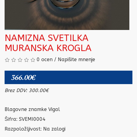
NAMIZNA SVETILKA
MURANSKA KROGLA
0 ocen
/
Napišite mnenje
366.00€
Brez DDV: 300.00€
Blagovne znamke
Vigal
Šifra: SVEMI0004
Razpoložljivost:
Na zalogi