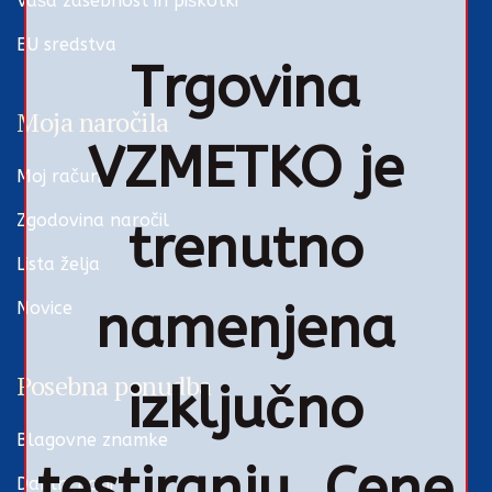
Vaša zasebnost in piškotki
EU sredstva
Trgovina
Moja naročila
VZMETKO je
Moj račun
Zgodovina naročil
trenutno
Lista želja
namenjena
Novice
Posebna ponudba
izključno
Blagovne znamke
testiranju. Cene
Darilni boni