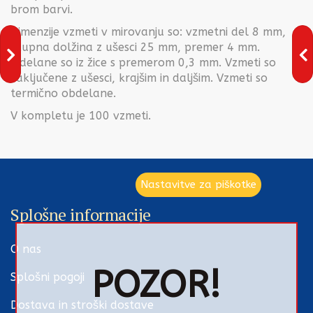
brom barvi.
Dimenzije vzmeti v mirovanju so: vzmetni del 8 mm,
skupna dolžina z ušesci 25 mm, premer 4 mm.
Izdelane so iz žice s premerom 0,3 mm. Vzmeti so
zaključene z ušesci, krajšim in daljšim. Vzmeti so
termično obdelane.
V kompletu je 100 vzmeti.
Nastavitve za piškotke
Splošne informacije
O nas
POZOR!
Splošni pogoji
Dostava in stroški dostave