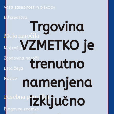
Vaša zasebnost in piškotki
EU sredstva
Trgovina
Moja naročila
VZMETKO je
Moj račun
Zgodovina naročil
trenutno
Lista želja
namenjena
Novice
Posebna ponudba
izključno
Blagovne znamke