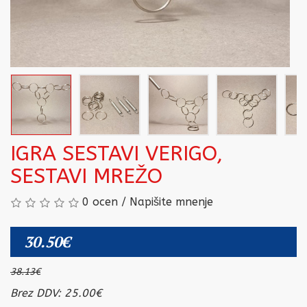
IGRA SESTAVI VERIGO,
SESTAVI MREŽO
0 ocen
/
Napišite mnenje
30.50€
38.13€
Brez DDV: 25.00€