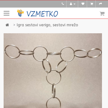
Igra sestavi verigo, sestavi mrežo