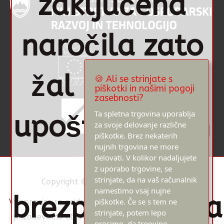
zaključena
naročila zato
žal ne bodo
🍪 Ali se strinjate s
piškotki in našimi pogoji
zasebnosti?
Ta spletna trgovina uporablja
upoštevana in
za svoje delovanje različne
piškotke. Brez nekaterih
nujnih trgovina ne more
so
delovati. V kolikor nadaljujete
z uporabo trgovine, se
strinjate, da na vaš računalnik
Copyright © 2022 Vzmeti vigal d.o.o.
namestimo vsaj nujne
brezpredmetna
piškotke. Če se s tem ne
Vse pravice so pridržane. Na naši spletni strani si zelo
strinjate, potem lepo
prizadevamo objavljati samo preverjene in pravilne
prosimo, da trgovino