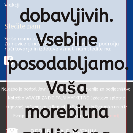
V akciji
dobavljivih.
Sledite nam
Vsebine
Se še nismo povezali?
Za novice o našem delu ter zanimivosti s področja
načrtovanja in izdelave vzmeti nam sledite na:
posodabljamo.
Vaša
Naložbo je podprl Javni Sklad Republike Slovenije za podjetništvo.
Naložbo VAVČER ZA DIGITALNI MARKETING (izdelavo spletne
morebitna
trgovine) sofinancirata Republika Slovenija in Evropska unija iz
Evropskega sklada za regionalni razvoj.
Več informacij
.