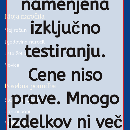
namenjena
Moja naročila
izključno
Moj račun
Zgodovina naročil
testiranju.
Lista želja
Novice
Cene niso
Posebna ponudba
prave. Mnogo
Blagovne znamke
Darilni boni
izdelkov ni več
Naši partnerji