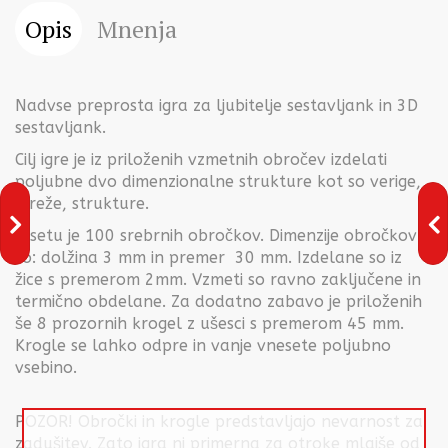
Opis
Mnenja
Nadvse preprosta igra za ljubitelje sestavljank in 3D
sestavljank.
Cilj igre je iz priloženih vzmetnih obročev izdelati
poljubne dvo dimenzionalne strukture kot so verige,
mreže, strukture.
V setu je 100 srebrnih obročkov. Dimenzije obročkov
so: dolžina 3 mm in premer 30 mm. Izdelane so iz
žice s premerom 2mm. Vzmeti so ravno zaključene in
termično obdelane. Za dodatno zabavo je priloženih
še 8 prozornih krogel z ušesci s premerom 45 mm.
Krogle se lahko odpre in vanje vnesete poljubno
vsebino.
POZOR! Obročki in krogle predstavljajo nevarnost za
zadušitev. Zato igra ni primerna za otroke mlajše od