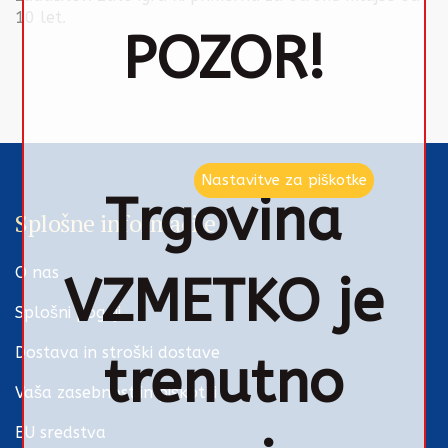
10 let.
POZOR!
Nastavitve za piškotke
Trgovina
Splošne informacije
O nas
VZMETKO je
Splošni pogoji
Dostava in stroški dostave
trenutno
Vaša zasebnost in piškotki
EU sredstva